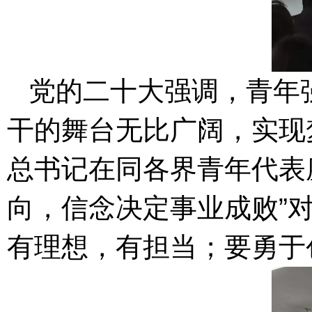
党的二十大强调，青年
干的舞台无比广阔，实现
总书记在同各界青年代表
向，信念决定事业成败”
有理想，有担当；要勇于