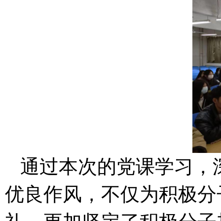
通过本次的党课学习，
优良作风，不仅为积极分