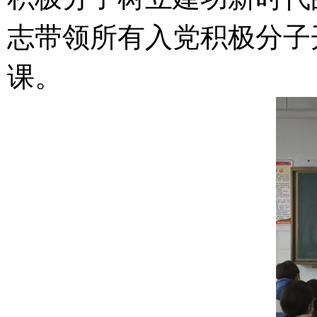
志带领所有入党积极分子
课。