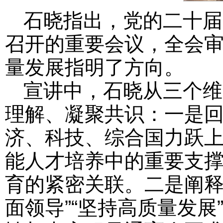
石晓指出，党的二十届
召开的重要会议，全会审
量发展指明了方向。
宣讲中，石晓从三个维
理解、凝聚共识：一是回
济、科技、综合国力跃
能人才培养中的重要支
育的紧密关联。二是阐释
面领导”“坚持高质量发